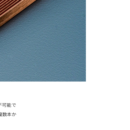
が可能で
複数本か
。