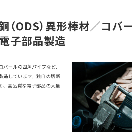
銅（ODS）異形棒材／コバ
る電子部品製造
やコバールの四角パイプなど、
製造しています。独自の切断
め、高品質な電子部品の大量